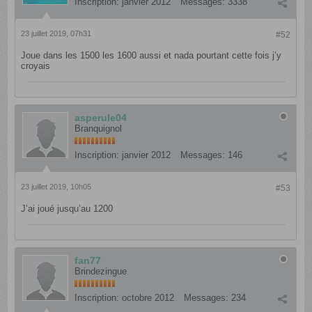
Inscription:
janvier 2012
Messages:
3338
23 juillet 2019, 07h31
#52
Joue dans les 1500 les 1600 aussi et nada pourtant cette fois j’y
croyais
asperule04
Branquignol
Inscription:
janvier 2012
Messages:
146
23 juillet 2019, 10h05
#53
J’ai joué jusqu’au 1200
fan77
Brindezingue
Inscription:
octobre 2012
Messages:
234