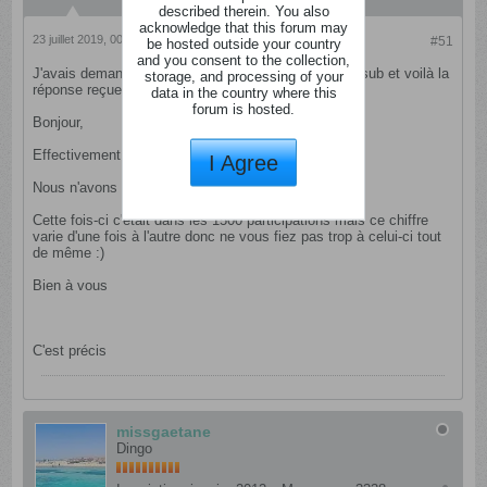
described therein. You also
acknowledge that this forum may
23 juillet 2019, 00h09
#51
be hosted outside your country
and you consent to the collection,
J'avais demandé s'ils avaient mis les résultats et la sub et voilà la
storage, and processing of your
réponse reçue :
data in the country where this
forum is hosted.
​Bonjour,
Effectivement, les gagnants ont été avertis.
I Agree
Nous n'avons pas publié les résultats non :/
Cette fois-ci c'était dans les 1500 participations mais ce chiffre
varie d'une fois à l'autre donc ne vous fiez pas trop à celui-ci tout
de même :)
Bien à vous
C'est précis
missgaetane
Dingo