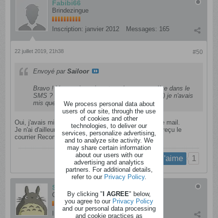
Fabibi66
Brindezingue
Inscription:
janvier 2012
Messages:
165
22 juillet 2019, 21h38
#50
Envoyé par
Sailoor
Bravo ! Vous aviez mis votre adresse complète dans le
SMS ? Comme il était écrit coordonnées (mail) je n'avais
mis que le mail moi
We process personal data about
users of our site, through the use
of cookies and other
Oui, j'avais mis mon adresse postale et mon adresse mail.
technologies, to deliver our
Je n'ai d'ailleurs pas été prévenue par mail, j'ai juste reçu le
services, personalize advertising,
courrier Recommandé.
and to analyze site activity. We
may share certain information
about our users with our
1
j'aime
advertising and analytics
partners. For additional details,
refer to our
Privacy Policy
.
Sailoor
By clicking "
I AGREE
" below,
Cinglé
you agree to our
Privacy Policy
and our personal data processing
Inscription:
juin 2012
Messages:
354
and cookie practices as